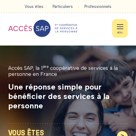
Vous êtes :
Particuliers
Professionnels
MENU
ère
Accès SAP, la 1
coopérative de services à la
personne en France
PARTICULIERS
Une
réponse
simple
pour
bénéficier
des
services
à
la
PROFESSIONNELS
personne
ACTUALITÉS
CONTACT
VOUS ÊTES