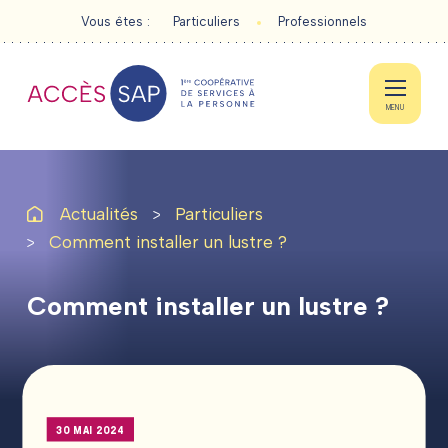
Vous êtes :
Particuliers
Professionnels
MENU
Actualités
Particuliers
Comment installer un lustre ?
PARTICULIERS
Comment
installer
un
lustre
?
PROFESSIONNELS
ACTUALITÉS
CONTACT
30 MAI 2024