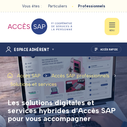
Vous êtes :
Particuliers
Professionnels
MENU
ESPACE ADHÉRENT
ACCÈS RAPIDE
>
>
Accès SAP
Accès SAP professionnels
À PROPOS D’ACCES SAP
Solutions et services
ACTIVITÉS DE SAP
Les
solutions
digitales
et
services
hybrides
d’Accès
SAP
SOLUTIONS ET SERVICES
pour
vous
accompagner