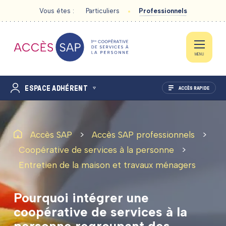
Vous êtes :
Particuliers
Professionnels
MENU
ESPACE ADHÉRENT
ACCÈS RAPIDE
>
>
Accès SAP
Accès SAP professionnels
À PROPOS D’ACCES SAP
>
Coopérative de services à la personne
Entretien de la maison et travaux ménagers
ACTIVITÉS DE SAP
Pourquoi
intégrer
une
SOLUTIONS ET SERVICES
coopérative
de
services
à
la