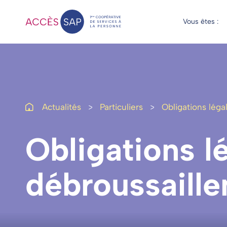
Vous êtes :
Actualités
Particuliers
Obligations lég
Obligations
l
débroussaill