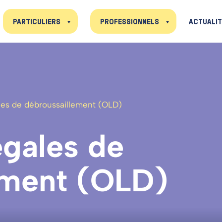
PARTICULIERS
PROFESSIONNELS
ACTUALI
ales de débroussaillement (OLD)
égales
de
ement
(OLD)