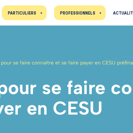
PARTICULIERS
PROFESSIONNELS
ACTUALI
 pour se faire connaître et se faire payer en CESU préfi
pour se faire co
yer
en
CESU