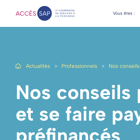
Vous êtes :
Actualités
Professionnels
Nos conseils
Nos conseils 
et
se
faire
pa
préfinancés