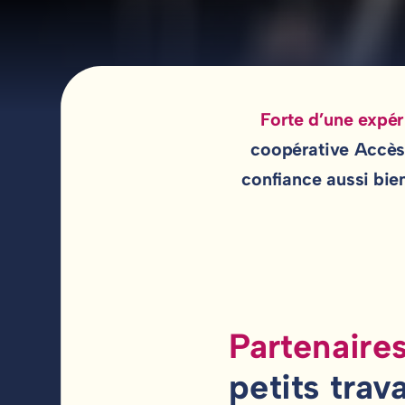
Forte d’une expér
coopérative Accès 
confiance aussi bien
Partenaire
petits trav