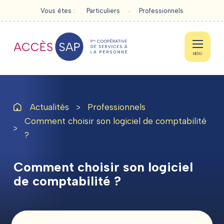
Vous êtes :
Particuliers
Professionnels
MENU
Actualités
Professionnels
Comment choisir son logiciel de comptabilité
PARTICULIERS
?
PROFESSIONNELS
Comment
choisir
son
logiciel
de
comptabilité
?
ACTUALITÉS
CONTACT