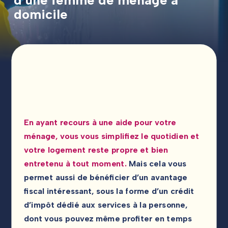
d’une
femme
de
ménage
à
domicile
SUIVEZ-NOUS !
En ayant recours à une aide pour votre
ménage, vous vous simplifiez le quotidien et
votre logement reste propre et bien
entretenu à tout moment.
Mais cela vous
permet aussi de bénéficier d’un avantage
fiscal intéressant, sous la forme d’un crédit
d’impôt dédié aux services à la personne,
dont vous pouvez même profiter en temps