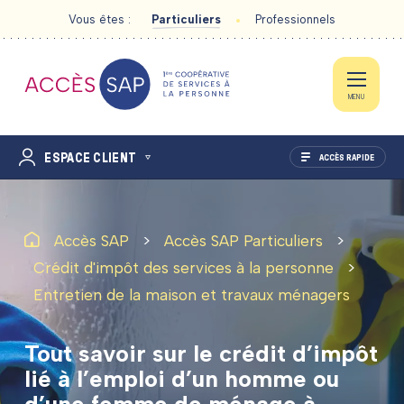
Vous êtes :
Particuliers
Professionnels
MENU
ESPACE CLIENT
ACCÈS RAPIDE
>
>
Accès SAP
Accès SAP Particuliers
LA COOPÉRATIVE
>
Crédit d'impôt des services à la personne
Entretien de la maison et travaux ménagers
ACTIVITÉS DE SERVICES À LA PERSONNE
Tout
savoir
sur
le
crédit
d’impôt
CRÉDIT D’IMPÔT
lié
à
l’emploi
d’un
homme
ou