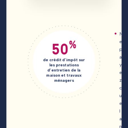
N
%
50
e
p
a
de crédit d’impôt sur
y
les prestations
d’entretien de la
e
maison et travaux
z
ménagers
q
u
e
l
a
m