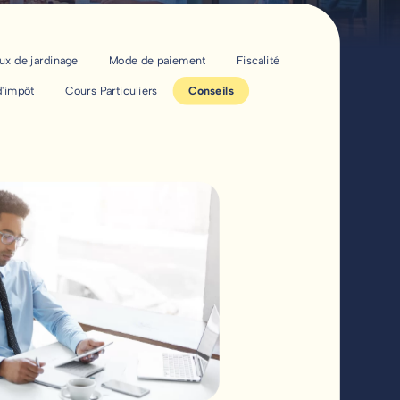
aux de jardinage
Mode de paiement
Fiscalité
d'impôt
Cours Particuliers
Conseils